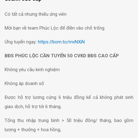
Có tất cả nhưng thiếu ứng viên
Mời bạn về team Phúc Lộc để điền vào chỗ trống
Ứng tuyển ngay:
https://bom.to/mvNXiN
BĐS PHÚC LỘC CẦN TUYỂN 50 CVKD BĐS CAO CẤP
Không yêu cầu kinh nghiệm ️
Không áp doanh số ️
Được hỗ trợ lương cứng 6 triệu đồng kể cả không phát sinh
giao dịch, hỗ trợ tới 6 tháng; ️
Tổng thu nhập trung bình > 50 triệu đồng/ tháng, bao gồm
lương + thưởng + hoa hồng; ️