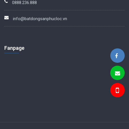
0888.236.888
info@batdongsanphucloc.vn
Fanpage
BDS Phúc Lộc