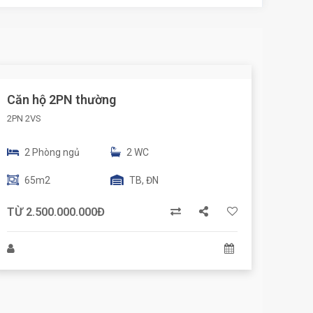
Căn hộ 2PN thường
2PN 2VS
2 Phòng ngủ
2 WC
65m2
TB, ĐN
TỪ 2.500.000.000Đ