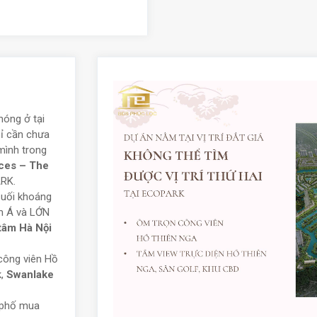
nóng ở tại
hỉ cần chưa
mình trong
ces – The
RK.
suối khoáng
m Á và LỚN
tâm Hà Nội
công viên Hồ
k,
Swanlake
n phố mua