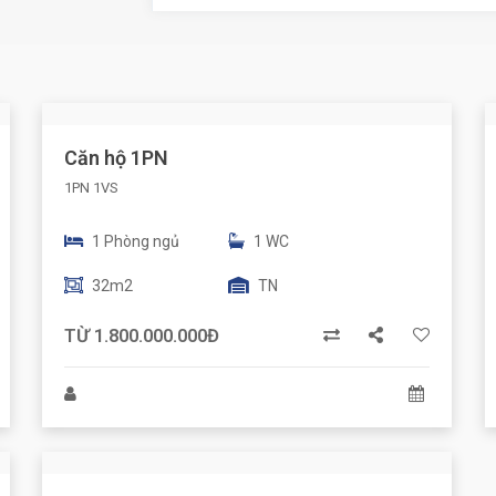
Căn hộ 1PN
1PN 1VS
1 Phòng ngủ
1 WC
32m2
TN
TỪ 1.800.000.000Đ