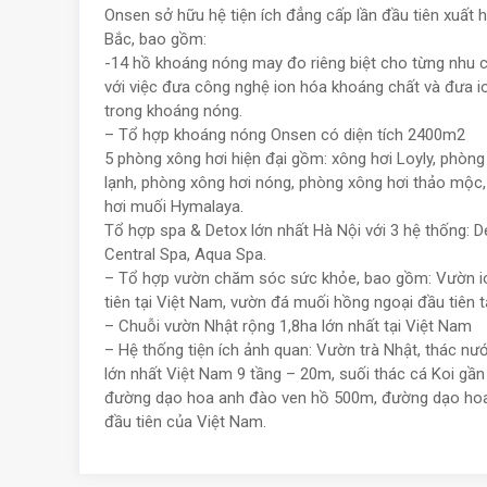
Onsen sở hữu hệ tiện ích đẳng cấp lần đầu tiên xuất h
Bắc, bao gồm:
-14 hồ khoáng nóng may đo riêng biệt cho từng nhu cầ
với việc đưa công nghệ ion hóa khoáng chất và đưa 
trong khoáng nóng.
– Tổ hợp khoáng nóng Onsen có diện tích 2400m2
5 phòng xông hơi hiện đại gồm: xông hơi Loyly, phòng
lạnh, phòng xông hơi nóng, phòng xông hơi thảo mộc
hơi muối Hymalaya.
Tổ hợp spa & Detox lớn nhất Hà Nội với 3 hệ thống: D
Central Spa, Aqua Spa.
– Tổ hợp vườn chăm sóc sức khỏe, bao gồm: Vườn 
tiên tại Việt Nam, vườn đá muối hồng ngoại đầu tiên t
– Chuỗi vườn Nhật rộng 1,8ha lớn nhất tại Việt Nam
– Hệ thống tiện ích ảnh quan: Vườn trà Nhật, thác nư
lớn nhất Việt Nam 9 tầng – 20m, suối thác cá Koi gầ
đường dạo hoa anh đào ven hồ 500m, đường dạo hoa
đầu tiên của Việt Nam.