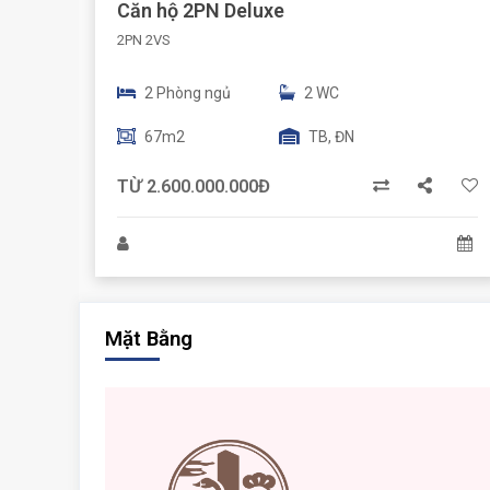
Căn hộ 2PN Deluxe
2PN 2VS
2 Phòng ngủ
2 WC
67m2
TB, ĐN
TỪ 2.600.000.000Đ
Mặt Bằng