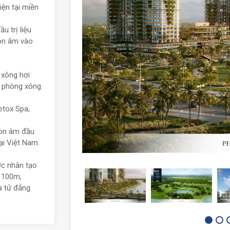
iện tại miền
u trị liệu
ion âm vào
 xông hơi
, phòng xông
etox Spa,
ion âm đầu
ại Việt Nam.
ớc nhân tạo
n 100m,
 tử đẳng