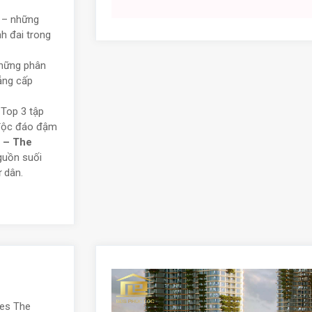
n – những
h đai trong
những phân
ẳng cấp
 Top 3 tập
ế độc đáo đậm
 – The
guồn suối
 dân.
ces The