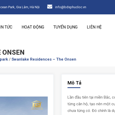
an Park, Gia Lâm, Hà Nội
info@bdsphucloc.vn
IN TỨC
HOẠT ĐỘNG
TUYỂN DỤNG
LIÊN HỆ
E ONSEN
park
/
Swanlake Residences – The Onsen
Mô Tả
Lần đầu tiên tại miền Bắc,
từng căn hộ, tạo nên một 
chưa từng có. Đó chính là