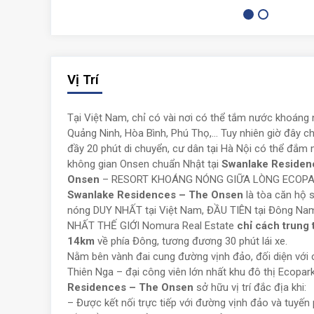
Vị Trí
Tại Việt Nam, chỉ có vài nơi có thể tắm nước khoáng 
Quảng Ninh, Hòa Bình, Phú Thọ,… Tuy nhiên giờ đây c
đầy 20 phút di chuyển, cư dân tại Hà Nội có thể đắm 
không gian Onsen chuẩn Nhật tại
Swanlake Residen
Onsen
– RESORT KHOÁNG NÓNG GIỮA LÒNG ECOPA
Swanlake Residences – The Onsen
là tòa căn hộ 
nóng DUY NHẤT tại Việt Nam, ĐẦU TIÊN tại Đông Na
NHẤT THẾ GIỚI Nomura Real Estate
chỉ cách trung 
14km
về phía Đông, tương đương 30 phút lái xe.
Nằm bên vành đai cung đường vịnh đảo, đối diện với 
Thiên Nga – đại công viên lớn nhất khu đô thị Ecopar
Residences – The Onsen
sở hữu vị trí đắc địa khi:
–
Được kết nối trực tiếp với đường vịnh đảo và tuyế