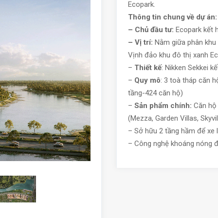
Ecopark.
Thông tin chung về dự án
– Chủ đầu tư:
Ecopark kết 
– Vị trí:
Nằm giữa phân khu 
Vịnh đảo khu đô thị xanh Ec
–
Thiết kế
: Nikken Sekkei 
–
Quy mô
: 3 toà tháp căn h
tầng-424 căn hộ)
–
Sản phẩm chính:
Căn hộ đ
(Mezza, Garden Villas, Skyvi
– Sở hữu 2 tầng hầm để xe 
– Công nghệ khoáng nóng đ