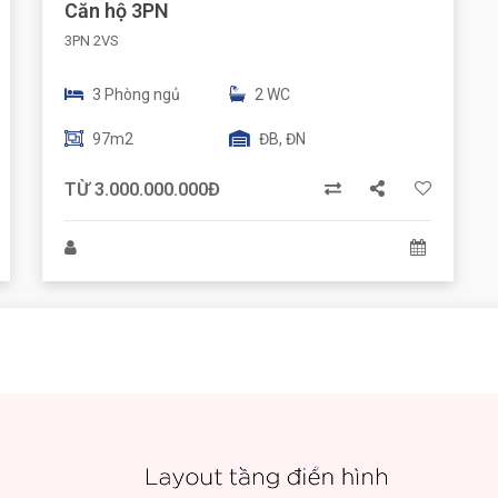
Căn hộ 3PN
3PN 2VS
3 Phòng ngủ
2 WC
97m2
ĐB, ĐN
TỪ 3.000.000.000Đ