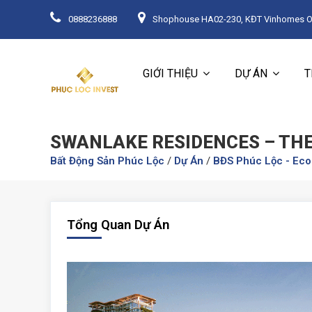
0888236888
Shophouse HA02-230, KĐT Vinhomes Oce
GIỚI THIỆU
DỰ ÁN
T
SWANLAKE RESIDENCES – TH
Bất Động Sản Phúc Lộc
/
Dự Án
/
BĐS Phúc Lộc - Eco
Tổng Quan Dự Án