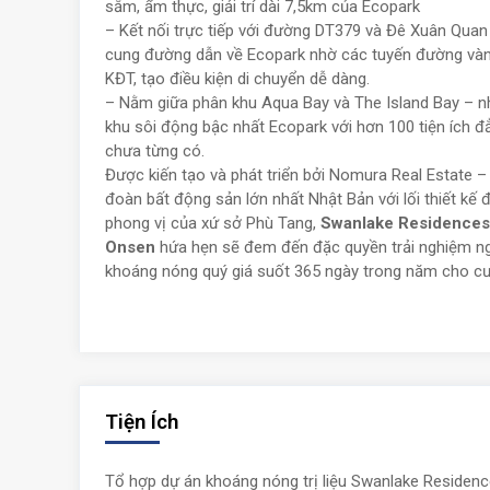
sắm, ẩm thực, giải trí dài 7,5km của Ecopark
–
Kết nối trực tiếp với đường DT379 và Đê Xuân Qua
cung đường dẫn về Ecopark nhờ các tuyến đường vàn
KĐT, tạo điều kiện di chuyển dễ dàng.
–
Nằm giữa phân khu Aqua Bay và The Island Bay – 
khu sôi động bậc nhất Ecopark với hơn 100 tiện ích đ
chưa từng có.
Được kiến tạo và phát triển bởi Nomura Real Estate –
đoàn bất động sản lớn nhất Nhật Bản với lối thiết k
phong vị của xứ sở Phù Tang,
Swanlake Residences
Onsen
hứa hẹn sẽ đem đến đặc quyền trải nghiệm n
khoáng nóng quý giá suốt 365 ngày trong năm cho cư
Tiện Ích
Tổ hợp dự án khoáng nóng trị liệu Swanlake Residen