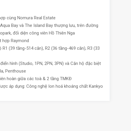
:
hợp cùng Nomura Real Estate
Aqua Bay và The Island Bay thượng lưu, trên đường
opark, đối diện công viên Hồ Thiên Nga
kết hợp Raymond
ộ R1 (39 tầng-514 căn), R2 (36 tầng-469 căn), R3 (33
iển hình (Studio, 1PN, 2PN, 3PN) và Căn hộ đặc biệt
lla, Penthouse
liên hoàn giữa các toà & 2 tầng TMKĐ
ược áp dụng: Công nghệ Ion hoá khoáng chất Kankyo