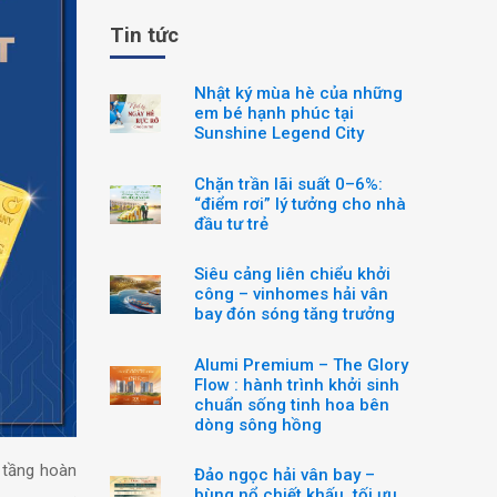
Tin tức
Nhật ký mùa hè của những
em bé hạnh phúc tại
Sunshine Legend City
Chặn trần lãi suất 0–6%:
“điểm rơi” lý tưởng cho nhà
đầu tư trẻ
Siêu cảng liên chiểu khởi
công – vinhomes hải vân
bay đón sóng tăng trưởng
Alumi Premium – The Glory
Flow : hành trình khởi sinh
chuẩn sống tinh hoa bên
dòng sông hồng
 tầng hoàn
Đảo ngọc hải vân bay –
bùng nổ chiết khấu, tối ưu