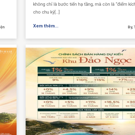
không chỉ là bước tiến hạ tầng, mà còn là “điểm kíc
cho chu kỳ[...]
Xem thêm...
iện
By, 