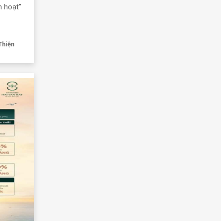
h hoạt”
Thiện