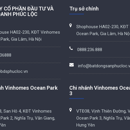
Y CỔ PHẦN ĐẦU TƯ VÀ
Trụ sở chính
OANH PHÚC LỘC
Shophouse HA02-230, KĐT
ouse HA02-230, KĐT Vinhomes
Ocean Park, Gia Lâm, Hà Nộ
Park, Gia Lâm, Hà Nội
0888.236.888
36888
info@batdongsanphucloc.
bdsphucloc.vn
nh Vinhomes Ocean Park
Chi nhánh Vinhomes Oce
3
, San Hô 4, KĐT Vinhomes
VTĐ38, Vịnh Thiên Đường, 
Park 2, Nghĩa Trụ, Văn Giang,
Ocean Park 3, Nghĩa Trụ, Vă
Yên
Hưng Yên