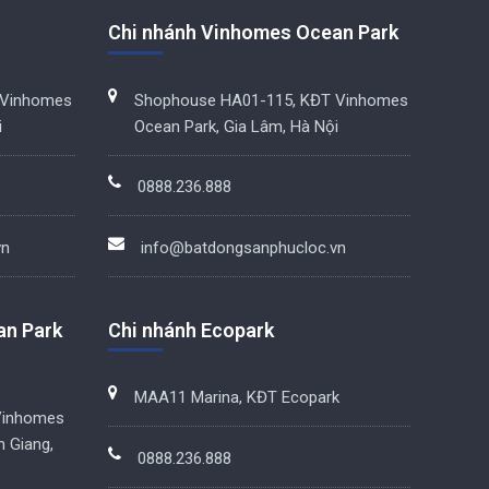
Chi nhánh Vinhomes Ocean Park
 Vinhomes
Shophouse HA01-115, KĐT Vinhomes
i
Ocean Park, Gia Lâm, Hà Nội
0888.236.888
vn
info@batdongsanphucloc.vn
an Park
Chi nhánh Ecopark
MAA11 Marina, KĐT Ecopark
Vinhomes
n Giang,
0888.236.888