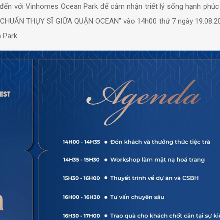
và đến với Vinhomes Ocean Park để cảm nhận triết lý sống hạnh phú
 CHUẨN THỤY SĨ GIỮA QUẬN OCEAN” vào 14h00 thứ 7 ngày 19.08.20
 Park.