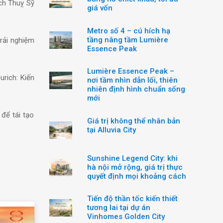
ch Thuỵ Sỹ
giá vốn
Metro số 4 – cú hích hạ
tầng nâng tầm Lumière
trải nghiệm
Essence Peak
Lumière Essence Peak –
rich: Kiến
nơi tầm nhìn dẫn lối, thiên
nhiên định hình chuẩn sống
mới
để tái tạo
Giá trị không thể nhân bản
tại Alluvia City
Sunshine Legend City: khi
hà nội mở rộng, giá trị thực
quyết định mọi khoảng cách
Tiến độ thần tốc kiến thiết
tương lai tại dự án
Vinhomes Golden City