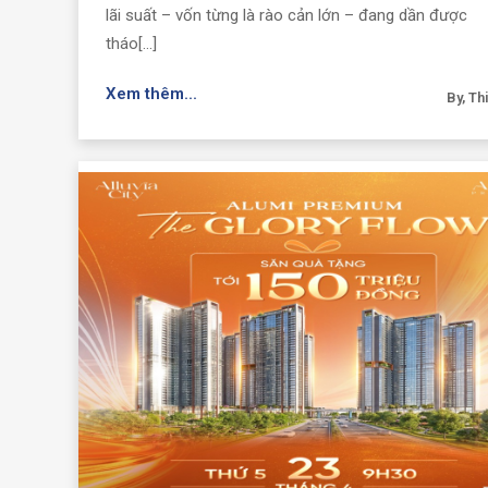
lãi suất – vốn từng là rào cản lớn – đang dần được
tháo[...]
Xem thêm...
By, Th