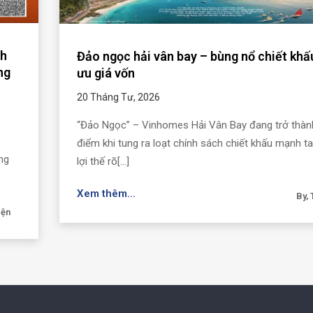
nh
Đảo ngọc hải vân bay – bùng nổ chiết khấu
ng
ưu giá vốn
20 Tháng Tư, 2026
“Đảo Ngọc” – Vinhomes Hải Vân Bay đang trở thà
điểm khi tung ra loạt chính sách chiết khấu mạnh ta
ng
lợi thế rõ[...]
Xem thêm...
By, 
iện