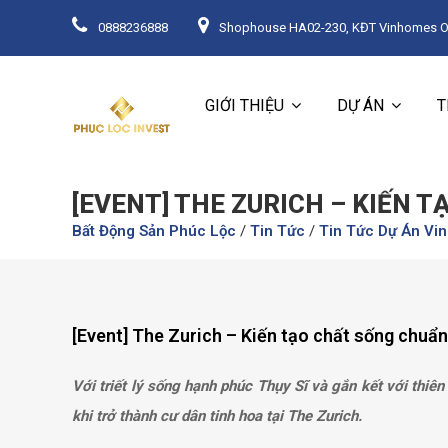
0888236888
Shophouse HA02-230, KĐT Vinhomes Oce
GIỚI THIỆU
DỰ ÁN
T
[EVENT] THE ZURICH – KIẾN 
Bất Động Sản Phúc Lộc
/
Tin Tức
/
Tin Tức Dự Án Vi
[Event] The Zurich – Kiến tạo chất sống chuẩ
Với triết lý sống hạnh phúc Thụy Sĩ và gắn kết với thiê
khi trở thành cư dân tinh hoa tại The Zurich.