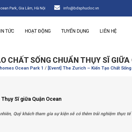
an Park, Gia Lâm, Hà Nội
info@bdsphucloc.vn
IN TỨC
HOẠT ĐỘNG
TUYỂN DỤNG
LIÊN HỆ
TẠO CHẤT SỐNG CHUẨN THỤY SĨ GIỮ
nhomes Ocean Park 1
/
[Event] The Zurich – Kiến Tạo Chất Sốn
n Thụy Sĩ giữa Quận Ocean
n nhiên, Quý khách tham gia sự kiện sẽ có thêm trải nghiệm thực tế