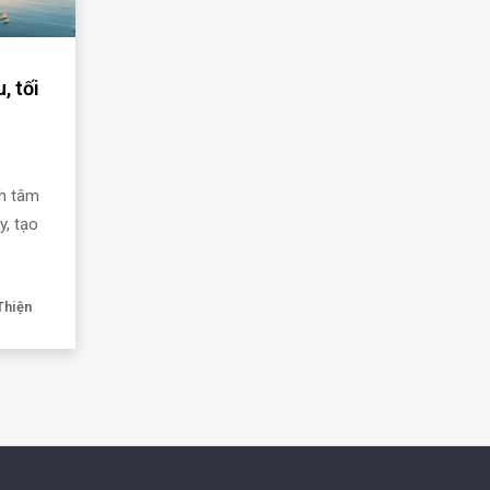
, tối
nh tâm
y, tạo
Thiện