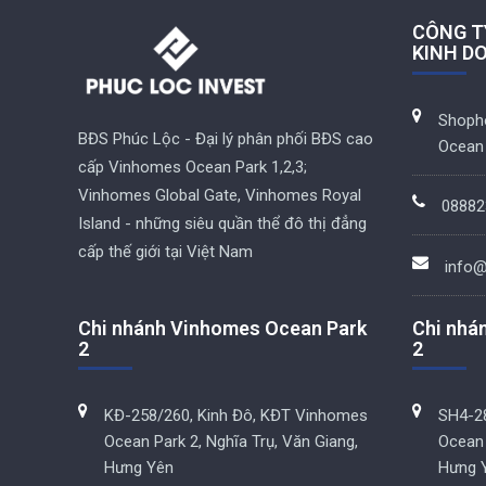
CÔNG T
KINH D
Shoph
BĐS Phúc Lộc - Đại lý phân phối BĐS cao
Ocean 
cấp Vinhomes Ocean Park 1,2,3;
Vinhomes Global Gate, Vinhomes Royal
08882
Island - những siêu quần thể đô thị đẳng
cấp thế giới tại Việt Nam
info@
Chi nhánh Vinhomes Ocean Park
Chi nhá
2
2
KĐ-258/260, Kinh Đô, KĐT Vinhomes
SH4-28
Ocean Park 2, Nghĩa Trụ, Văn Giang,
Ocean 
Hưng Yên
Hưng 