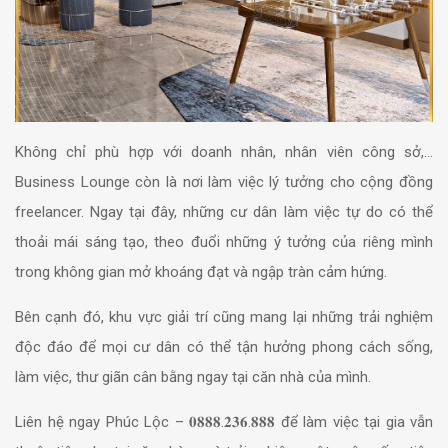
Không chỉ phù hợp với doanh nhân, nhân viên công sở,…
Business Lounge còn là nơi làm việc lý tưởng cho cộng đồng
freelancer. Ngay tại đây, những cư dân làm việc tự do có thể
thoải mái sáng tạo, theo đuổi những ý tưởng của riêng mình
trong không gian mở khoáng đạt và ngập tràn cảm hứng.
Bên cạnh đó, khu vực giải trí cũng mang lại những trải nghiệm
độc đáo để mọi cư dân có thể tận hưởng phong cách sống,
làm việc, thư giãn cân bằng ngay tại căn nhà của mình.
Liên hệ ngay Phúc Lộc – 𝟎𝟖𝟖𝟖.𝟐𝟑𝟔.𝟖𝟖𝟖 để làm việc tại gia vẫn