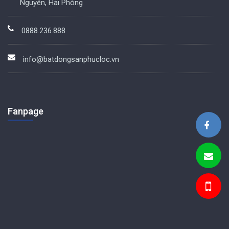
Nguyên, Hải Phòng
0888.236.888
info@batdongsanphucloc.vn
Fanpage
BDS Phúc Lộc