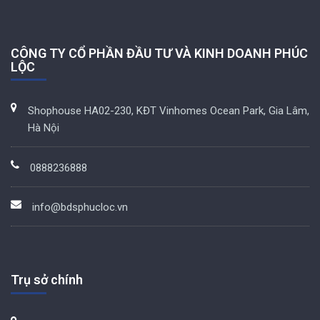
CÔNG TY CỔ PHẦN ĐẦU TƯ VÀ KINH DOANH PHÚC
LỘC
Shophouse HA02-230, KĐT Vinhomes Ocean Park, Gia Lâm,
Hà Nội
0888236888
info@bdsphucloc.vn
Trụ sở chính