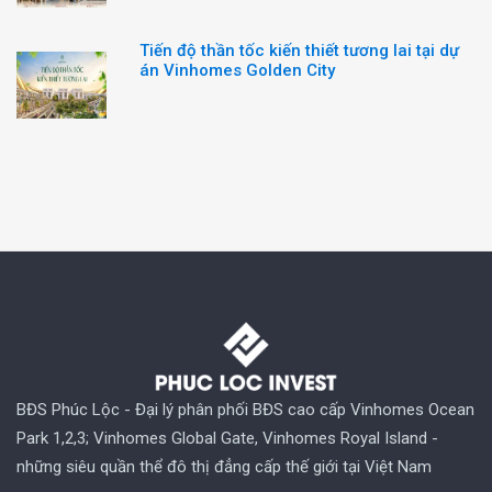
Tiến độ thần tốc kiến thiết tương lai tại dự
án Vinhomes Golden City
BĐS Phúc Lộc - Đại lý phân phối BĐS cao cấp Vinhomes Ocean
Park 1,2,3; Vinhomes Global Gate, Vinhomes Royal Island -
những siêu quần thể đô thị đẳng cấp thế giới tại Việt Nam