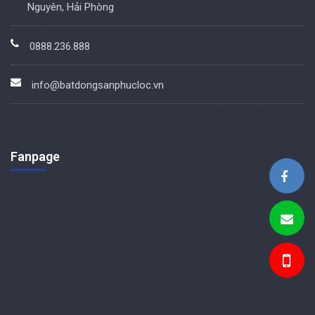
Nguyên, Hải Phòng
0888.236.888
info@batdongsanphucloc.vn
Fanpage
BDS Phúc Lộc