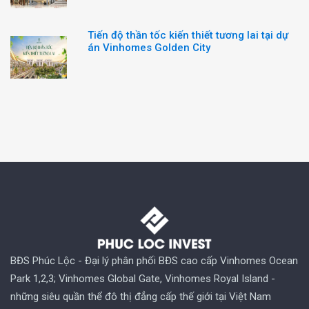
Tiến độ thần tốc kiến thiết tương lai tại dự
án Vinhomes Golden City
BĐS Phúc Lộc - Đại lý phân phối BĐS cao cấp Vinhomes Ocean
Park 1,2,3; Vinhomes Global Gate, Vinhomes Royal Island -
những siêu quần thể đô thị đẳng cấp thế giới tại Việt Nam