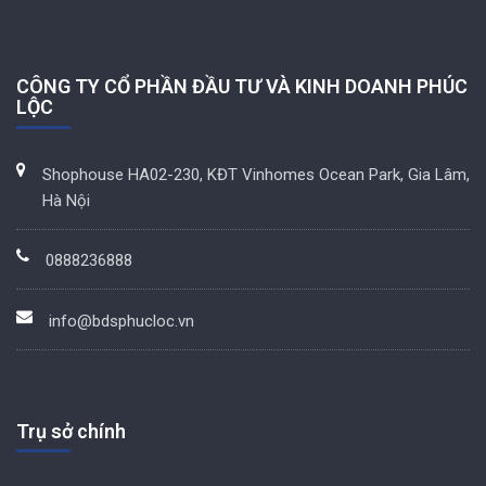
CÔNG TY CỔ PHẦN ĐẦU TƯ VÀ KINH DOANH PHÚC
LỘC
Shophouse HA02-230, KĐT Vinhomes Ocean Park, Gia Lâm,
Hà Nội
0888236888
info@bdsphucloc.vn
Trụ sở chính