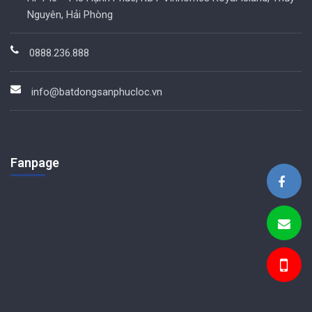
Nguyên, Hải Phòng
0888.236.888
info@batdongsanphucloc.vn
Fanpage
BDS Phúc Lộc