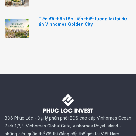
Tiến độ thần tốc kiến thiết tương lai tại dự
án Vinhomes Golden City
BĐS Phúc Lộc - Đại lý phân phối BĐS cao cấp Vinhomes Ocean
Park 1,2,3; Vinhomes Global Gate, Vinhomes Royal Island -
những siêu quần thể đô thị đẳng cấp thế giới tại Việt Nam