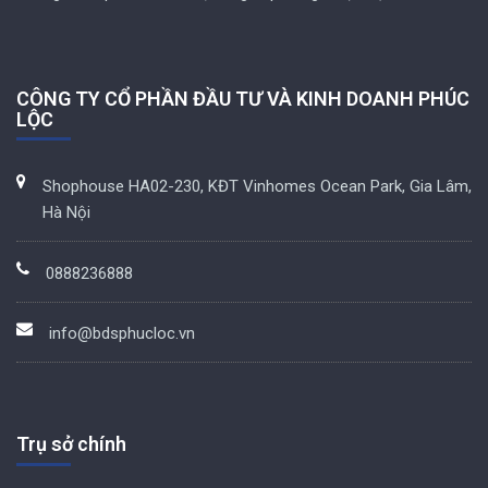
CÔNG TY CỔ PHẦN ĐẦU TƯ VÀ KINH DOANH PHÚC
LỘC
Shophouse HA02-230, KĐT Vinhomes Ocean Park, Gia Lâm,
Hà Nội
0888236888
info@bdsphucloc.vn
Trụ sở chính