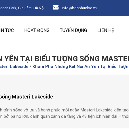
an Park, Gia Lâm, Hà Nội
info@bdsphucloc.vn
IN TỨC
HOẠT ĐỘNG
TUYỂN DỤNG
LIÊN HỆ
 YÊN TẠI BIỂU TƯỢNG SỐNG MASTER
steri Lakeside
/
Khám Phá Những Kết Nối An Yên Tại Biểu Tượn
 sống Masteri Lakeside
h trình sống vô ưu và hạnh phúc mỗi ngày, Masteri Lakeside kiến tạ
n bởi ba hồ lớn, cảnh quan xanh đa tầng và 48 tiện ích hiện đại – thổi