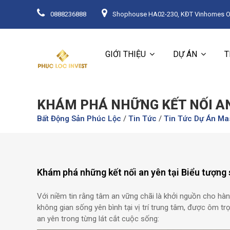
0888236888
Shophouse HA02-230, KĐT Vinhomes Oce
GIỚI THIỆU
DỰ ÁN
T
KHÁM PHÁ NHỮNG KẾT NỐI AN
Bất Động Sản Phúc Lộc
/
Tin Tức
/
Tin Tức Dự Án Ma
Khám phá những kết nối an yên tại Biểu tượng
Với niềm tin rằng tâm an vững chãi là khởi nguồn cho hàn
không gian sống yên bình tại vị trí trung tâm, được ôm trọ
an yên trong từng lát cắt cuộc sống: