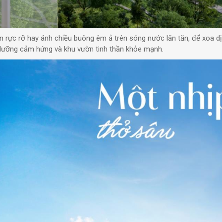
n rực rỡ hay ánh chiều buông êm ả trên sóng nước lăn tăn, để xoa d
i dưỡng cảm hứng và khu vườn tinh thần khỏe mạnh.