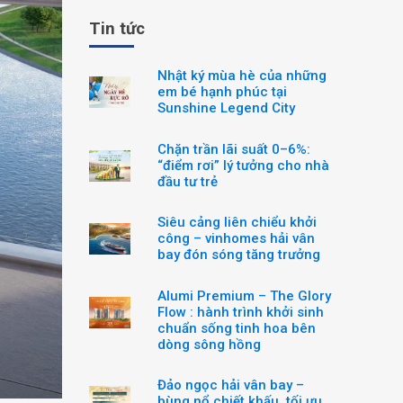
Tin tức
Nhật ký mùa hè của những
em bé hạnh phúc tại
Sunshine Legend City
Chặn trần lãi suất 0–6%:
“điểm rơi” lý tưởng cho nhà
đầu tư trẻ
Siêu cảng liên chiểu khởi
công – vinhomes hải vân
bay đón sóng tăng trưởng
Alumi Premium – The Glory
Flow : hành trình khởi sinh
chuẩn sống tinh hoa bên
dòng sông hồng
Đảo ngọc hải vân bay –
bùng nổ chiết khấu, tối ưu