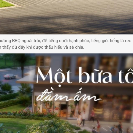
ớng BBQ ngoài trời, để tiếng cười hạnh phúc, tiếng gió, tiếng lá re
n thấy đủ đầy khi được thấu hiểu và sẻ chia.