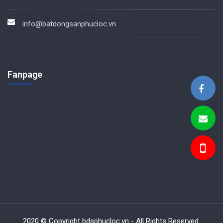
info@batdongsanphucloc.vn
Fanpage
BDS Phúc Lộc
2020 © Copyright bdsphucloc.vn - All Rights Reserved.