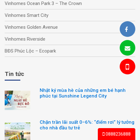
Vinhomes Ocean Park 3 – The Crown
Vinhomes Smart City
Vinhomes Golden Avenue
BDS Phúc Lộc
Vinhomes Riverside
BĐS Phúc Lộc – Ecopark
Tin tức
Nhật ký mùa hè của những em bé hạnh
phúc tại Sunshine Legend City
Chặn trần lãi suất 0–6%: “điểm rơi” lý tưởng
cho nhà đầu tư trẻ
0888236888