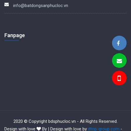
info@batdongsanphucloc.vn
Fanpage
BDS Phúc Lộc
2020 © Copyright bdsphucloc.vn - All Rights Reserved.
Design with love
By | Design with love by
dtop-group.com
-