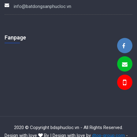
info@batdongsanphucloc.vn
Fanpage
BDS Phúc Lộc
2020 © Copyright bdsphucloc.vn - All Rights Reserved.
Design with love
By | Design with love by
dtop-group.com
-