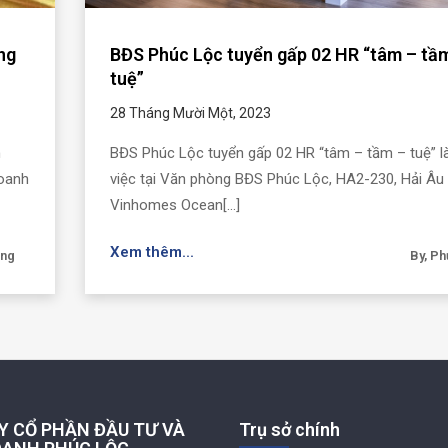
ng
BĐS Phúc Lộc tuyển gấp 02 HR “tâm – tầ
tuệ”
28 Tháng Mười Một, 2023
m
BĐS Phúc Lộc tuyển gấp 02 HR “tâm – tầm – tuệ” 
doanh
việc tại Văn phòng BĐS Phúc Lộc, HA2-230, Hải Âu 
Vinhomes Ocean[...]
Xem thêm...
ơng
By, P
Y CỔ PHẦN ĐẦU TƯ VÀ
Trụ sở chính