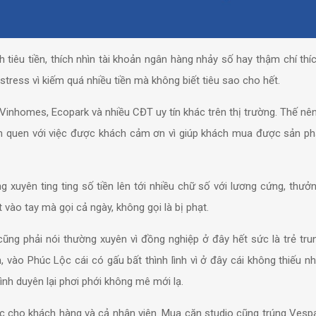
ch tiêu tiền, thích nhìn tài khoản ngân hàng nhảy số hay thậm chí thí
 stress vì kiếm quá nhiều tiền mà không biết tiêu sao cho hết.
 Vinhomes, Ecopark và nhiều CĐT uy tín khác trên thị trường. Thế nê
àm quen với việc được khách cảm ơn vì giúp khách mua được sản ph
 xuyên ting ting số tiền lên tới nhiều chữ số với lương cứng, thưở
vào tay mà gọi cả ngày, không gọi là bị phạt.
cũng phải nói thường xuyên vì đồng nghiệp ở đây hết sức là trẻ tru
, vào Phúc Lộc cái có gấu bất thình lình vì ở đây cái không thiếu nh
tình duyên lại phơi phới không mê mới lạ.
ộc cho khách hàng và cả nhân viên. Mua căn studio cũng trúng Vesp