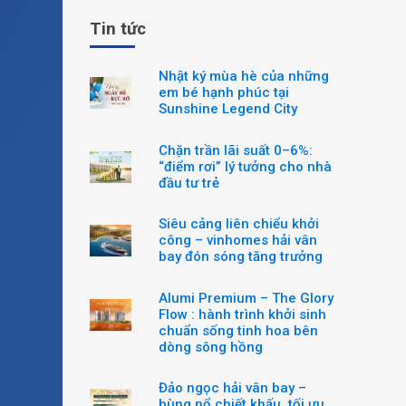
Tin tức
Nhật ký mùa hè của những
em bé hạnh phúc tại
Sunshine Legend City
Chặn trần lãi suất 0–6%:
“điểm rơi” lý tưởng cho nhà
đầu tư trẻ
Siêu cảng liên chiểu khởi
công – vinhomes hải vân
bay đón sóng tăng trưởng
Alumi Premium – The Glory
Flow : hành trình khởi sinh
chuẩn sống tinh hoa bên
dòng sông hồng
Đảo ngọc hải vân bay –
bùng nổ chiết khấu, tối ưu