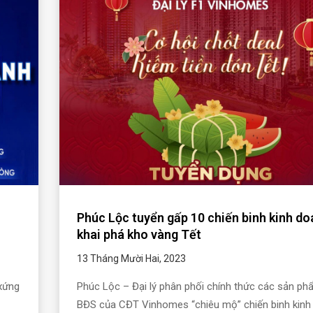
Phúc Lộc tuyển gấp 10 chiến binh kinh d
khai phá kho vàng Tết
13 Tháng Mười Hai, 2023
xứng
Phúc Lộc – Đại lý phân phối chính thức các sản p
BĐS của CĐT Vinhomes “chiêu mộ” chiến binh kinh