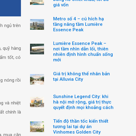
giá vốn
Metro số 4 – cú hích hạ
tầng nâng tầm Lumière
ch ngủ trên
Essence Peak
Lumière Essence Peak –
n, quỹ hàng
nơi tầm nhìn dẫn lối, thiên
nhiên định hình chuẩn sống
ẩm tốt, có
mới
Giá trị không thể nhân bản
tại Alluvia City
ng nóng rồi
Sunshine Legend City: khi
hà nội mở rộng, giá trị thực
ng và nhiệt
quyết định mọi khoảng cách
ất chính là
Tiến độ thần tốc kiến thiết
tương lai tại dự án
Vinhomes Golden City
a, mua căn