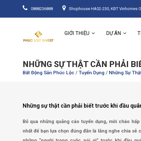
0888236888
Shophouse HA02-230, KĐT Vinhomes Oce
GIỚI THIỆU
DỰ ÁN
T
NHỮNG SỰ THẬT CẦN PHẢI BI
Bất Động Sản Phúc Lộc
/
Tuyển Dụng
/
Những Sự Thật
Những sự thật cần phải biết trước khi đầu qu
Bỏ qua những quảng cáo tuyển dụng, mời chào hấp dẫ
nhất để bạn lựa chọn đúng đắn là lắng nghe chia sẻ 
những “người trong cuộc nói gì” trước khi đầu q