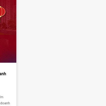
oanh
hẩm
 doanh