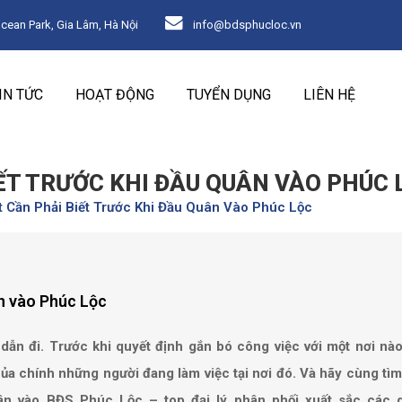
an Park, Gia Lâm, Hà Nội
info@bdsphucloc.vn
IN TỨC
HOẠT ĐỘNG
TUYỂN DỤNG
LIÊN HỆ
ẾT TRƯỚC KHI ĐẦU QUÂN VÀO PHÚC 
 Cần Phải Biết Trước Khi Đầu Quân Vào Phúc Lộc
ân vào Phúc Lộc
n đi. Trước khi quyết định gắn bó công việc với một nơi nào
của chính những người đang làm việc tại nơi đó. Và hãy cùng tì
uân vào BĐS Phúc Lộc – top đại lý phân phối xuất sắc các 