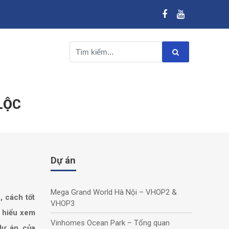
LỘC
Dự án
Mega Grand World Hà Nội – VHOP2 &
, cách tốt
VHOP3
m hiểu xem
Vinhomes Ocean Park – Tổng quan
dự án của