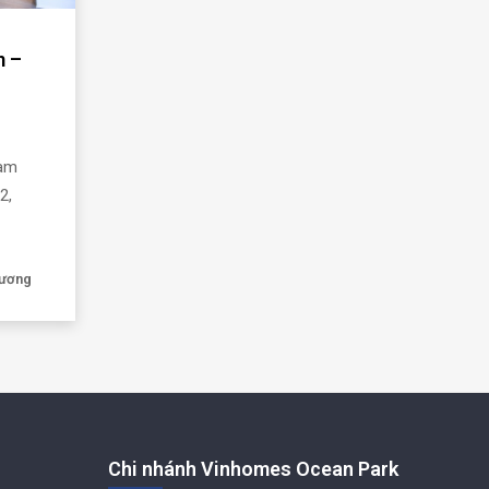
m –
làm
2,
hương
Chi nhánh Vinhomes Ocean Park