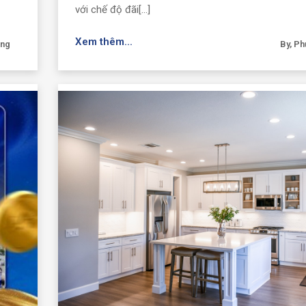
với chế độ đãi[...]
Xem thêm...
ơng
By, P