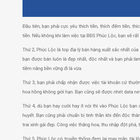
Đầu tiên, bạn phải cực yêu thích tiền, thích đếm tiền, thí
tiền. Nếu không khi làm việc tại BĐS Phúc Lộc, bạn sẽ rất
Thứ 2, Phúc Lộc là top đại lý bán hàng xuất sắc nhất của
bạn được bán luôn là đẹp nhất, độc nhất và bạn phải l
tiềm năng bền vững đi là vừa.
Thứ 3, bạn phải chấp nhận được việc tài khoản cứ thường
hoa hồng không giới hạn. Bạn cũng sẽ được nhét data net 
Thứ 4, dù bạn hay cười hay ít nói thì vào Phúc Lộc bạn 
huyết. Bạn cũng phải chuẩn bị tinh thần khi đến độc thân
trai xinh gái đẹp. Công việc thăng hoa, thu nhập đột phá, 
Thứ 5, Phúc Lộc có truyền thống đem lại may mắn, tài l