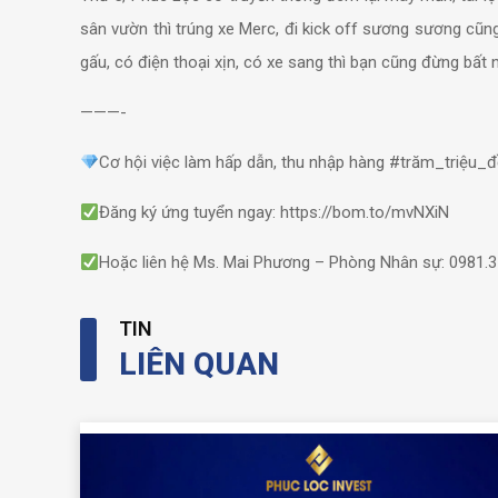
sân vườn thì trúng xe Merc, đi kick off sương sương cũ
gấu, có điện thoại xịn, có xe sang thì bạn cũng đừng bất 
———-
Cơ hội việc làm hấp dẫn, thu nhập hàng #trăm_triệu_
Đăng ký ứng tuyển ngay: https://bom.to/mvNXiN
Hoặc liên hệ Ms. Mai Phương – Phòng Nhân sự: 0981.3
TIN
LIÊN QUAN