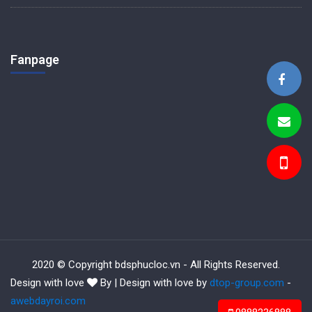
Fanpage
BDS Phúc Lộc
2020 © Copyright bdsphucloc.vn - All Rights Reserved.
Design with love
By | Design with love by
dtop-group.com
-
awebdayroi.com