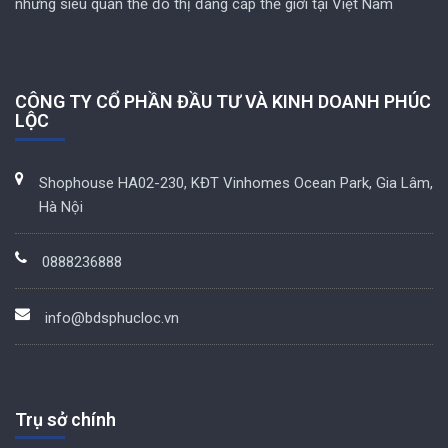
những siêu quần thể đô thị đẳng cấp thế giới tại Việt Nam
CÔNG TY CỔ PHẦN ĐẦU TƯ VÀ KINH DOANH PHÚC
LỘC
Shophouse HA02-230, KĐT Vinhomes Ocean Park, Gia Lâm,
Hà Nội
0888236888
info@bdsphucloc.vn
Trụ sở chính