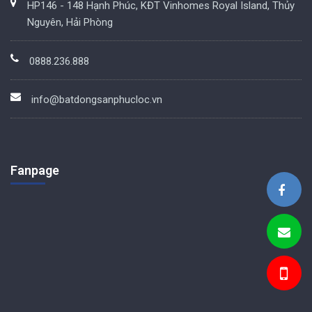
HP146 - 148 Hạnh Phúc, KĐT Vinhomes Royal Island, Thủy
Nguyên, Hải Phòng
0888.236.888
info@batdongsanphucloc.vn
Fanpage
BDS Phúc Lộc