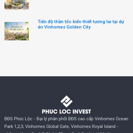
Tiến độ thần tốc kiến thiết tương lai tại dự
án Vinhomes Golden City
BĐS Phúc Lộc - Đại lý phân phối BĐS cao cấp Vinhomes Ocean
Park 1,2,3; Vinhomes Global Gate, Vinhomes Royal Island -