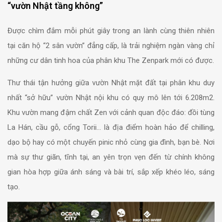
“vườn Nhật tầng không”
Được chìm đắm mỗi phút giây trong an lành cùng thiên nhiên
tại căn hộ “2 sân vườn” đẳng cấp, là trải nghiệm ngàn vàng chỉ
những cư dân tinh hoa của phân khu The Zenpark mới có được.
Thư thái tận hưởng giữa vườn Nhật mặt đất tại phân khu duy
nhất “sở hữu” vườn Nhật nội khu có quy mô lên tới 6.208m2.
Khu vườn mang đậm chất Zen với cảnh quan độc đáo: đồi tùng
La Hán, cầu gỗ, cổng Torii… là địa điểm hoàn hảo để chilling,
dạo bộ hay có một chuyến pinic nhỏ cùng gia đình, bạn bè. Nơi
mà sự thư giãn, tĩnh tại, an yên trọn vẹn đến từ chính không
gian hòa hợp giữa ánh sáng và bài trí, sắp xếp khéo léo, sáng
tạo.