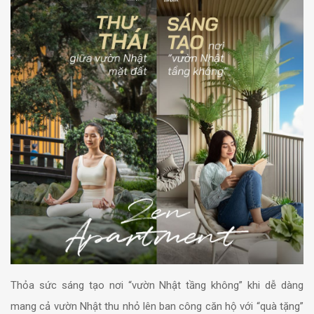
Thỏa sức sáng tạo nơi “vườn Nhật tầng không” khi dễ dàng
mang cả vườn Nhật thu nhỏ lên ban công căn hộ với “quà tặng”