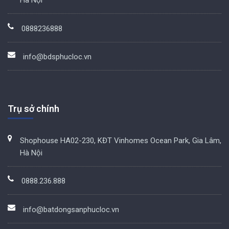
Hà Nội
0888236888
info@bdsphucloc.vn
Trụ sở chính
Shophouse HA02-230, KĐT Vinhomes Ocean Park, Gia Lâm,
Hà Nội
0888.236.888
info@batdongsanphucloc.vn