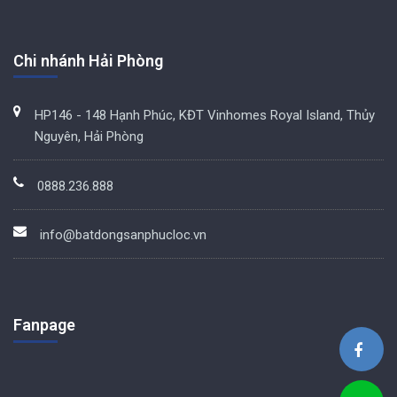
Chi nhánh Hải Phòng
HP146 - 148 Hạnh Phúc, KĐT Vinhomes Royal Island, Thủy
Nguyên, Hải Phòng
0888.236.888
info@batdongsanphucloc.vn
Fanpage
BDS Phúc Lộc