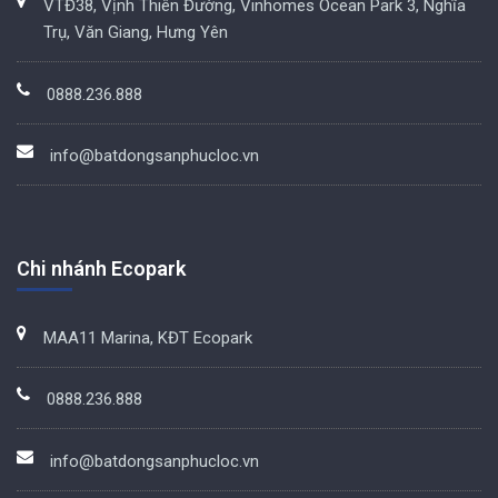
VTĐ38, Vịnh Thiên Đường, Vinhomes Ocean Park 3, Nghĩa
Trụ, Văn Giang, Hưng Yên
0888.236.888
info@batdongsanphucloc.vn
Chi nhánh Ecopark
MAA11 Marina, KĐT Ecopark
0888.236.888
info@batdongsanphucloc.vn