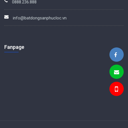
0888.236.888
info@batdongsanphucloc.vn
Fanpage
BDS Phúc Lộc