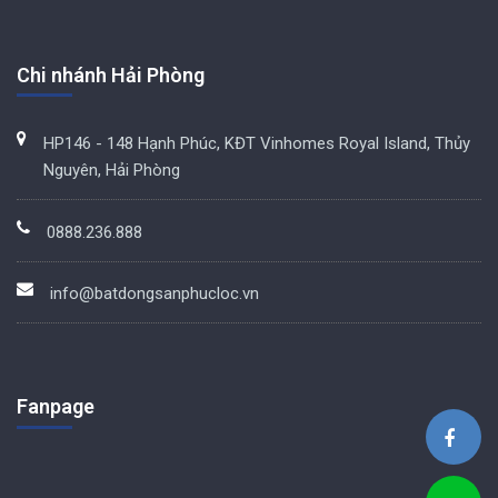
Chi nhánh Hải Phòng
HP146 - 148 Hạnh Phúc, KĐT Vinhomes Royal Island, Thủy
Nguyên, Hải Phòng
0888.236.888
info@batdongsanphucloc.vn
Fanpage
BDS Phúc Lộc