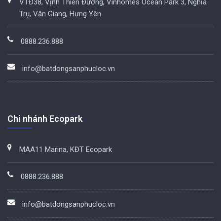
VTĐ38, Vịnh Thiên Đường, Vinhomes Ocean Park 3, Nghĩa
Trụ, Văn Giang, Hưng Yên
0888.236.888
info@batdongsanphucloc.vn
Chi nhánh Ecopark
MAA11 Marina, KĐT Ecopark
0888.236.888
info@batdongsanphucloc.vn