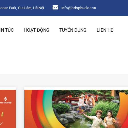
an Park, Gia Lâm, Hà Nội
info@bdsphucloc.vn
IN TỨC
HOẠT ĐỘNG
TUYỂN DỤNG
LIÊN HỆ