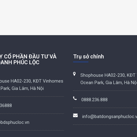
Y CỔ PHẦN ĐẦU TƯ VÀ
Trụ sở chính
OANH PHÚC LỘC
Shophouse HA02-230, KĐT
ouse HA02-230, KĐT Vinhomes
Ocean Park, Gia Lâm, Hà Nộ
Park, Gia Lâm, Hà Nội
0888.236.888
36888
info@batdongsanphucloc.
bdsphucloc.vn