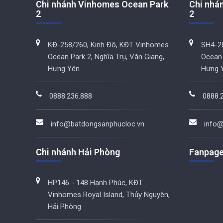
Chi nhánh Vinhomes Ocean Park
Chi nhá
2
2
KĐ-258/260, Kinh Đô, KĐT Vinhomes
SH4-28
Ocean Park 2, Nghĩa Trụ, Văn Giang,
Ocean 
Hưng Yên
Hưng 
0888.236.888
0888.
info@batdongsanphucloc.vn
info@
Chi nhánh Hải Phòng
Fanpag
HP146 - 148 Hạnh Phúc, KĐT
Vinhomes Royal Island, Thủy Nguyên,
Hải Phòng