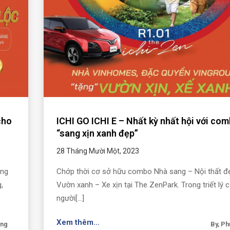
cho
ICHI GO ICHI E – Nhất kỳ nhất hội với co
“sang xịn xanh đẹp”
28 Tháng Mười Một, 2023
ùng
Chớp thời cơ sở hữu combo Nhà sang – Nội thất đ
,
Vườn xanh – Xe xịn tại The ZenPark. Trong triết lý 
người[...]
Xem thêm...
ơng
By, P