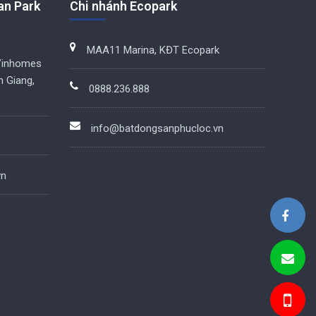
an Park
Chi nhánh Ecopark
MAA11 Marina, KĐT Ecopark
Vinhomes
n Giang,
0888.236.888
info@batdongsanphucloc.vn
vn
BDS Phúc Lộc