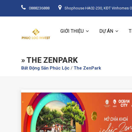
0888236888
Shophouse HA02-230, KĐT Vinhomes Oce
GIỚI THIỆU
DỰ ÁN
T
» THE ZENPARK
Bất Động Sản Phúc Lộc
/
The ZenPark