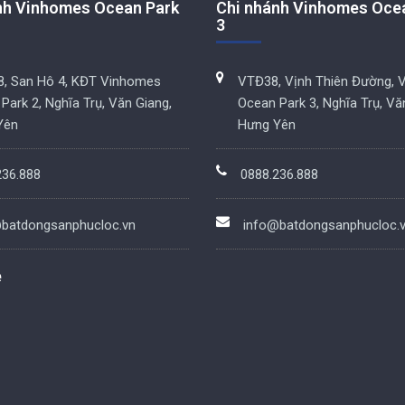
nh Vinhomes Ocean Park
Chi nhánh Vinhomes Oce
3
, San Hô 4, KĐT Vinhomes
VTĐ38, Vịnh Thiên Đường, 
Park 2, Nghĩa Trụ, Văn Giang,
Ocean Park 3, Nghĩa Trụ, Vă
Yên
Hưng Yên
236.888
0888.236.888
batdongsanphucloc.vn
info@batdongsanphucloc.
e