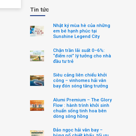
Tin tức
Nhật ký mùa hè của những
em bé hạnh phúc tại
Sunshine Legend City
Chặn trần lãi suất 0–6%:
“điểm rơi” lý tưởng cho nhà
đầu tư trẻ
Siêu cảng liên chiểu khởi
công – vinhomes hải vân
bay đón sóng tăng trưởng
Alumi Premium – The Glory
Flow : hành trình khởi sinh
chuẩn sống tinh hoa bên
dòng sông hồng
Đảo ngọc hải vân bay –
bùng nổ chiết khấu, tối ưu