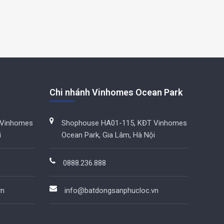
Chi nhánh Vinhomes Ocean Park
 Vinhomes
Shophouse HA01-115, KĐT Vinhomes
i
Ocean Park, Gia Lâm, Hà Nội
0888.236.888
vn
info@batdongsanphucloc.vn