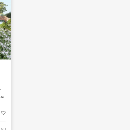
y
hoa
020