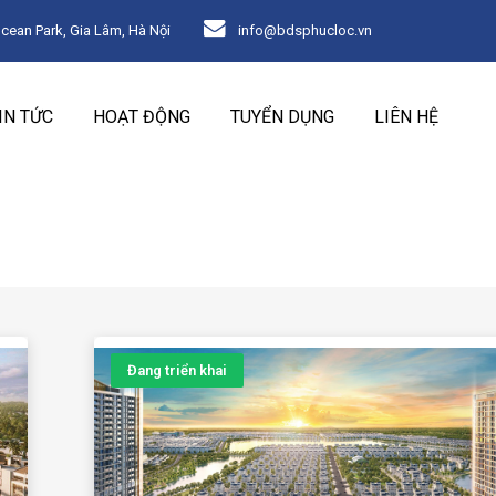
an Park, Gia Lâm, Hà Nội
info@bdsphucloc.vn
IN TỨC
HOẠT ĐỘNG
TUYỂN DỤNG
LIÊN HỆ
Đang triển khai