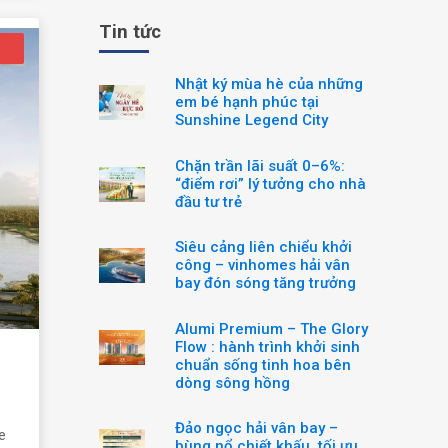
Tin tức
Nhật ký mùa hè của những
em bé hạnh phúc tại
Sunshine Legend City
Chặn trần lãi suất 0–6%:
“điểm rơi” lý tưởng cho nhà
đầu tư trẻ
Siêu cảng liên chiểu khởi
công – vinhomes hải vân
bay đón sóng tăng trưởng
Alumi Premium – The Glory
Flow : hành trình khởi sinh
chuẩn sống tinh hoa bên
dòng sông hồng
Đảo ngọc hải vân bay –
e
bùng nổ chiết khấu, tối ưu