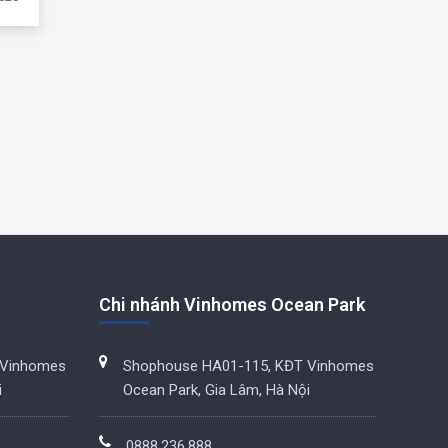
Chi nhánh Vinhomes Ocean Park
 Vinhomes
Shophouse HA01-115, KĐT Vinhomes
i
Ocean Park, Gia Lâm, Hà Nội
0888.236.888