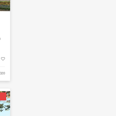
u
020