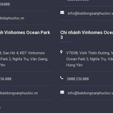
36888
info@batdongsanphucloc.
bdsphucloc.vn
nh Vinhomes Ocean Park
Chi nhánh Vinhomes Oce
3
, San Hô 4, KĐT Vinhomes
VTĐ38, Vịnh Thiên Đường, 
Park 2, Nghĩa Trụ, Văn Giang,
Ocean Park 3, Nghĩa Trụ, Vă
Yên
Hưng Yên
236.888
0888.236.888
batdongsanphucloc.vn
info@batdongsanphucloc.
e