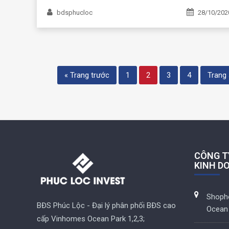
bdsphucloc
28/10/202
« Trang trước
1
2
3
4
Trang 
CÔNG T
KINH D
Shoph
BĐS Phúc Lộc - Đại lý phân phối BĐS cao
Ocean 
cấp Vinhomes Ocean Park 1,2,3;