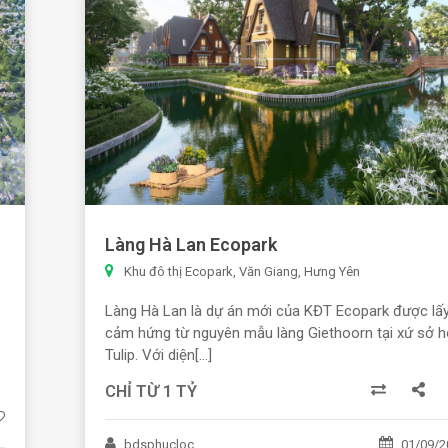
Làng Hà Lan Ecopark
Khu đô thị Ecopark, Văn Giang, Hưng Yên
Làng Hà Lan là dự án mới của KĐT Ecopark được lấ
cảm hứng từ nguyên mẫu làng Giethoorn tại xứ sở 
Tulip. Với diện[...]
CHỈ TỪ 1 TỶ
bdsphucloc
01/09/2