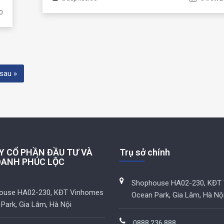
0
sau »
Y CỔ PHẦN ĐẦU TƯ VÀ
Trụ sở chính
OANH PHÚC LỘC
Shophouse HA02-230, KĐT
ouse HA02-230, KĐT Vinhomes
Ocean Park, Gia Lâm, Hà Nộ
Park, Gia Lâm, Hà Nội
0888.236.888