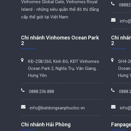
Vinhomes Global Gate, Vinhomes Royal
08882
Island - những siêu quần thể đô thị đẳng
cấp thế giới tại Việt Nam
info@
Chi nhánh Vinhomes Ocean Park
Chi nhá
2
2
KĐ-258/260, Kinh Đô, KĐT Vinhomes
SH4-28
Ocean Park 2, Nghĩa Trụ, Văn Giang,
Ocean 
Hưng Yên
Hưng 
0888.236.888
0888.
info@batdongsanphucloc.vn
info@
Chi nhánh Hải Phòng
Fanpag