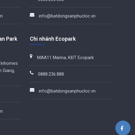
vn
info@batdongsanphucloc.vn
an Park
Chi nhánh Ecopark
MAA11 Marina, KĐT Ecopark
Vinhomes
n Giang,
0888.236.888
info@batdongsanphucloc.vn
vn
BDS Phúc Lộc