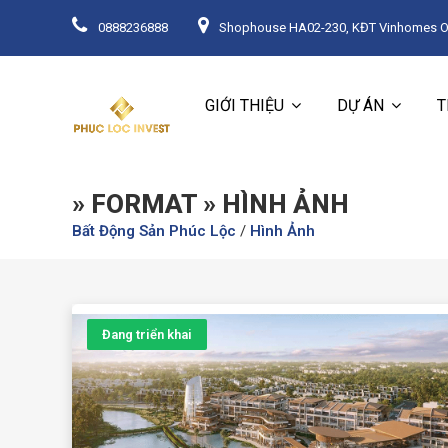
0888236888
Shophouse HA02-230, KĐT Vinhomes Oce
GIỚI THIỆU
DỰ ÁN
T
» FORMAT » HÌNH ẢNH
Bất Động Sản Phúc Lộc
/
Hình Ảnh
Đang triển khai